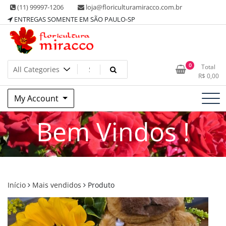
Skip
(11) 99997-1206
loja@floriculturamiracco.com.br
to
ENTREGAS SOMENTE EM SÃO PAULO-SP
content
0
Total
R$
0,00
My Account
Bem Vindos !
Início
Mais vendidos
Produto