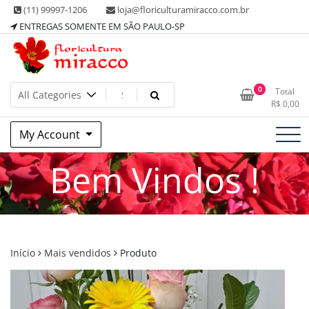
Skip
(11) 99997-1206
loja@floriculturamiracco.com.br
to
ENTREGAS SOMENTE EM SÃO PAULO-SP
content
0
Total
R$
0,00
My Account
Bem Vindos !
Início
Mais vendidos
Produto