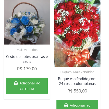
Mais vendidos
Cesto de flotes brancas e
azuis
R$
179,00
,
Buques
Mais vendidos
Buquê esplêndido,com
Adicionar ao
24 rosas colombianas
carrinho
R$
550,00
Adicionar ao