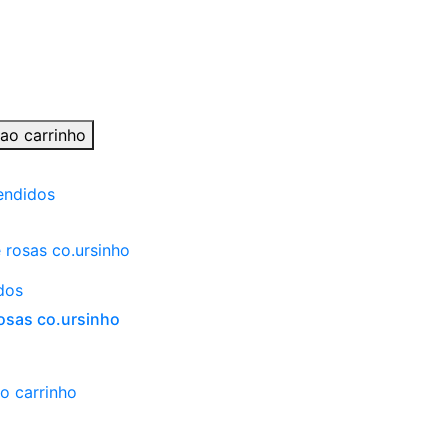
 ao carrinho
endidos
dos
osas co.ursinho
o carrinho