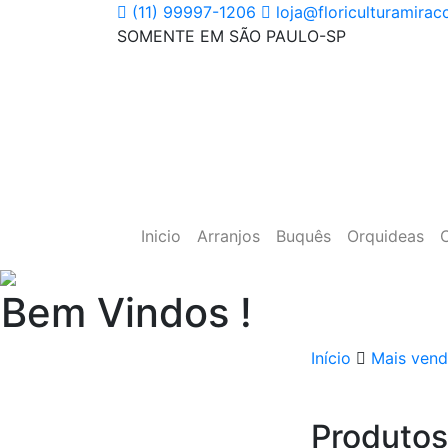
Skip
(11) 99997-1206
loja@floriculturamirac
to
SOMENTE EM SÃO PAULO-SP
content
Inicio
Arranjos
Buquês
Orquideas
Bem Vindos !
Início
Mais vend
Produtos