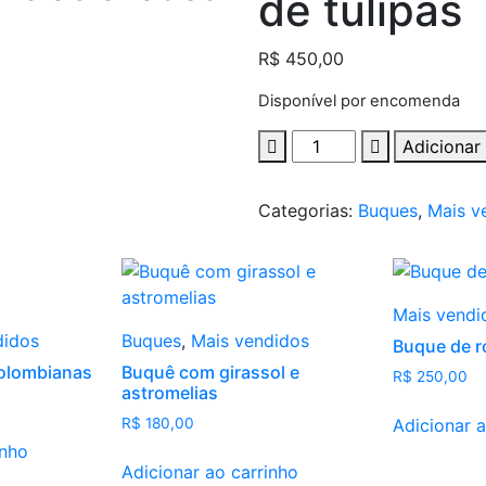
de tulipas
R$
450,00
Disponível por encomenda
Buque
Adicionar
para
noiva
Categorias:
Buques
,
Mais v
de
tulipas
quantity
Mais vendi
didos
Buques
,
Mais vendidos
Buque de r
olombianas
Buquê com girassol e
R$
250,00
astromelias
Adicionar a
R$
180,00
inho
Adicionar ao carrinho