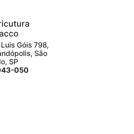
ricutura
racco
 Luis Góis 798,
andópolis, São
lo, SP
043-050