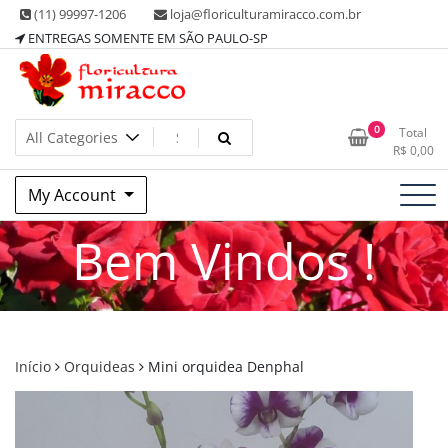
Skip
(11) 99997-1206
loja@floriculturamiracco.com.br
to
ENTREGAS SOMENTE EM SÃO PAULO-SP
content
0
Total
R$
0,00
My Account
Bem Vindos !
Início
Orquideas
Mini orquidea Denphal