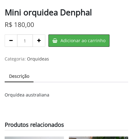
Mini orquidea Denphal
R$
180,00
Mini
Adicionar ao carrinho
orquidea
Denphal
quantity
Categoria:
Orquideas
Descrição
Orquídea australiana
Produtos relacionados